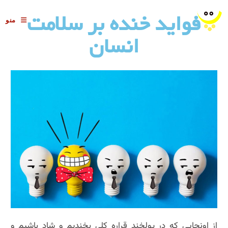
فواید خنده بر سلامت
منو
انسان
از اونجایی که در پولخند قراره کلی بخندیم و شاد باشیم و